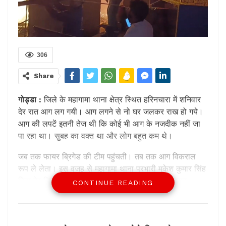
306
Share
गोड्डा :
जिले के महागामा थाना क्षेत्र स्थित हरिनचारा में शनिवार
देर रात आग लग गयी। आग लगने से नो घर जलकर राख हो गये।
आग की लपटें इतनी तेज थी कि कोई भी आग के नजदीक नहीं जा
पा रहा था। सुबह का वक्त था और लोग बहुत कम थे।
जब तक फायर ब्रिगेड की टीम पहुंचती। तब तक आग विकराल
रूप ले लेता। इस वजह से महागामा थाना प्रभारी मुकेश कुमार सिंह
बिना देर किये अकेले ही आग बुझाने में जुट गये। जिसके बाद
CONTINUE READING
अग्निशमन विभाग की दमकल गाड़ी मौके पर पहुंची और आग पर पूरी
तरह से काबू पाया गया।