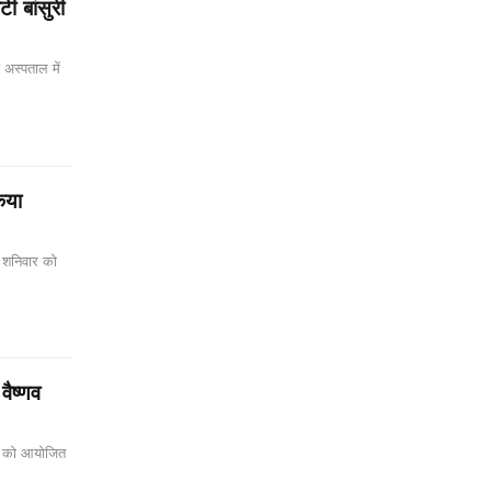
ी बांसुरी
अस्पताल में
किया
ने शनिवार को
वैष्णव
वार को आयोजित