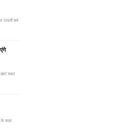
 106वीं बर्थ
ंगे
ा छाप’ मकर
ग के साथ