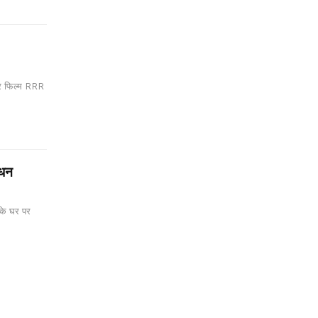
टर फिल्म RRR
िधन
नके घर पर