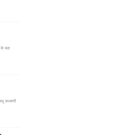
 के बडा
वधु कल्याणी