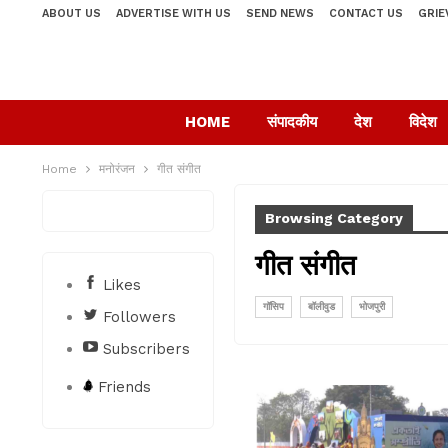
ABOUT US
ADVERTISE WITH US
SEND NEWS
CONTACT US
GRIE
HOME
संपादकीय
देश
विदेश
Home
मनोरंजन
गीत संगीत
Browsing Category
गीत संगीत
Likes
गॉसिप
बॉलीवुड
भोजपुरी
Followers
Subscribers
Friends