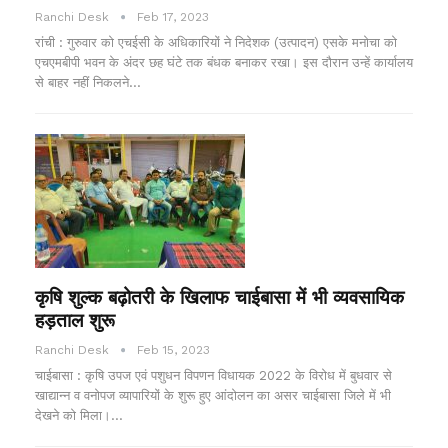
Ranchi Desk
Feb 17, 2023
रांची : गुरुवार को एचईसी के अधिकारियों ने निदेशक (उत्पादन) एसके मनोचा को
एचएमबीपी भवन के अंदर छह घंटे तक बंधक बनाकर रखा। इस दौरान उन्हें कार्यालय
से बाहर नहीं निकलने…
कृषि शुल्क बढ़ोतरी के खिलाफ चाईबासा में भी व्यवसायिक
हड़ताल शुरू
Ranchi Desk
Feb 15, 2023
चाईबासा : कृषि उपज एवं पशुधन विपणन विधायक 2022 के विरोध में बुधवार से
खाद्यान्न व वनोपज व्यापारियों के शुरू हुए आंदोलन का असर चाईबासा जिले में भी
देखने को मिला।…