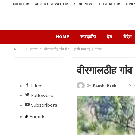
ABOUT US
ADVERTISE WITH US
SEND NEWS
CONTACT US
GRIE
HOME
संपादकीय
देश
विदेश
Home
हादसा
वीरगालठीह गांव में 30 हाथी मचा रहे हैं तांडव
वीरगालठीह गांव म
Likes
On
By
Ranchi Desk
Followers
Subscribers
Friends