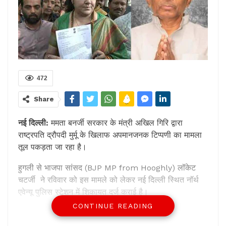
472
Share
नई दिल्ली:
ममता बनर्जी सरकार के मंत्री अखिल गिरि द्वारा
राष्ट्रपति द्रौपदी मुर्मू के खिलाफ अपमानजनक टिप्पणी का मामला
तूल पकड़ता जा रहा है।
हुगली से भाजपा सांसद (BJP MP from Hooghly) लॉकेट
चटर्जी ने रविवार को इस मामले को लेकर नई दिल्ली स्थित नॉर्थ
एवेन्यू पुलिस स्टेशन में शिकायत दर्ज कराई है।
CONTINUE READING
लॉकेट चटर्जी ने अपनी शिकायत में पुलिस से आईपीसी और एससी-
एसटी अधिनियम की धाराओं के तहत अखिल गिरि के खिलाफ