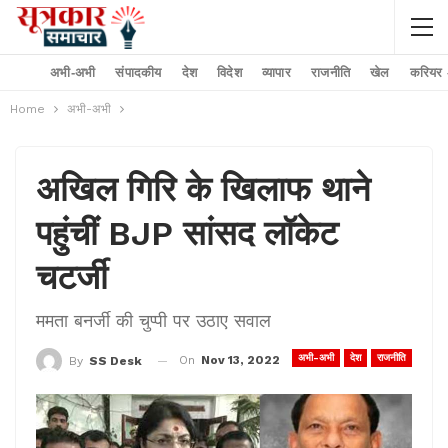
अभी-अभी
संपादकीय
देश
विदेश
व्यापार
राजनीति
खेल
करियर –
Home
अभी-अभी
अखिल गिरि के खिलाफ थाने
पहुंचीं BJP सांसद लॉकेट
चटर्जी
ममता बनर्जी की चुप्पी पर उठाए सवाल
अभी-अभी
देश
राजनीति
On
Nov 13, 2022
By
SS Desk