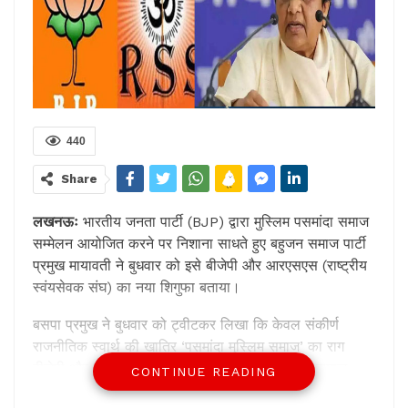
440
Share
लखनऊः
भारतीय जनता पार्टी (BJP) द्वारा मुस्लिम पसमांदा समाज
सम्मेलन आयोजित करने पर निशाना साधते हुए बहुजन समाज पार्टी
प्रमुख मायावती ने बुधवार को इसे बीजेपी और आरएसएस (राष्ट्रीय
स्वंयसेवक संघ) का नया शिगुफा बताया।
बसपा प्रमुख ने बुधवार को ट्वीटकर लिखा कि केवल संकीर्ण
राजनीतिक स्वार्थ की खातिर ‘पसमांदा मुस्लिम समाज’ का राग
बीजेपी और आरएसएस का अब नया शिगुफा है। मुस्लिम समाज,
CONTINUE READING
पहले मुसलमान हैं तथा उनके प्रति, इनकी (भाजपा, संघ) सोच,