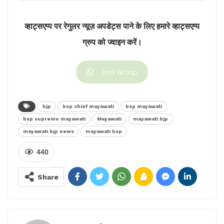
नीयत, नीति क्या है, यह किसी से भी छिपा नहीं।
व्हाट्सएप्प पर रेगुलर न्यूज़ अपडेट्स पाने के लिए हमारे व्हाट्सएप्प
ग्रुप को ज्वाइन करें।
1. अपने केवल संकीर्ण राजनीतिक स्वार्थ की
Join Group
खातिर ’पसमान्दा मुस्लिम समाज’ का राग भाजपा
व आरएसएस का अब नया शिगुफा, जबकि मुस्लिम
समाज पहले मुसलमान हैं तथा उनके प्रति इनकी
bjp
bsp chief mayawati
bsp mayawati
सोच, नीयत, नीति एवं उनका ट्रैक रिकार्ड क्या व
bsp supremo mayawati
Mayawati
mayawati bjp
कैसा है यह किसी से भी छिपा नहीं।
mayawati bjp news
mayawati bsp
— Mayawati (@Mayawati)
440
November 16, 2022
Share
उन्होंने कहा कि बीजेपी की मुस्लिम समाज के प्रति नकारात्मक सोच
का परिणाम है कि इनकी सरकार में भी वे लगभग उतने ही गरीब,