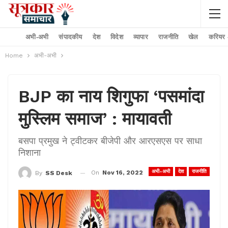
अभी-अभी
संपादकीय
देश
विदेश
व्यापार
राजनीति
खेल
करियर –
Home
अभी-अभी
BJP का नाय शिगुफा ‘पसमांदा
मुस्लिम समाज’ : मायावती
बसपा प्रमुख ने ट्वीटकर बीजेपी और आरएसएस पर साधा
निशाना
अभी-अभी
देश
राजनीति
On
Nov 16, 2022
By
SS Desk