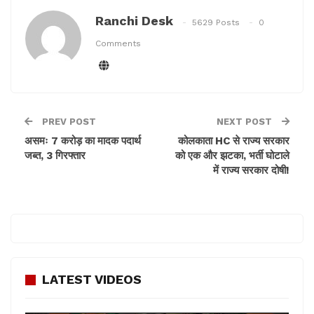
साथ ही यह त्रिकोणिय संघर्ष भी बना रहा और भाजपा विरोधी के
Ranchi Desk
5629 Posts
0
वोट आपस में बंट गये। इसके अजीत के कई कारण थे।
Comments
यह भी पढ़ें –
10 जून को हुई रांची हिंसा पर हाईकोर्ट सख्त
PREV POST
NEXT POST
असमः 7 करोड़ का मादक पदार्थ
कोलकाता HC से राज्य सरकार
जब्त, 3 गिरफ्तार
को एक और झटका, भर्ती घोटाले
में राज्य सरकार दोषी!
LATEST VIDEOS