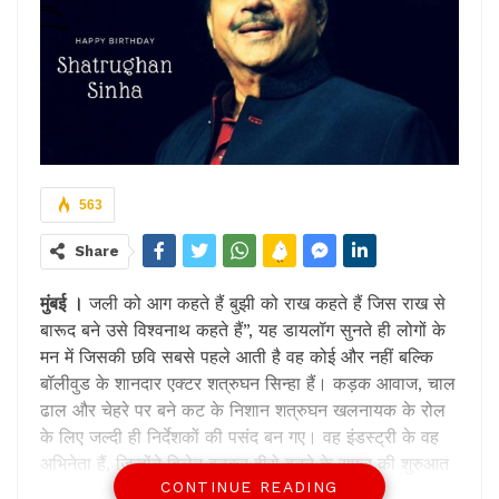
563
Share
मुंबई
।
जली को आग कहते हैं बुझी को राख कहते हैं जिस राख से
बारूद बने उसे विश्वनाथ कहते हैं”, यह डायलॉग सुनते ही लोगों के
मन में जिसकी छवि सबसे पहले आती है वह कोई और नहीं बल्कि
बॉलीवुड के शानदार एक्टर शत्रुघन सिन्हा हैं। कड़क आवाज, चाल
ढाल और चेहरे पर बने कट के निशान शत्रुघन खलनायक के रोल
के लिए जल्दी ही निर्देशकों की पसंद बन गए। वह इंडस्ट्री के वह
अभिनेता हैं, जिन्होंने विलेन बनकर हीरो बनने के सफर की शुरुआत
CONTINUE READING
की। आज यह दिग्गज कलाकार अपना 77वां जन्मदिन मना रहे हैं।