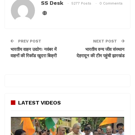
दी। इसके साथ ही अब राजनीति में भी अपना दम-खम दिखा रहे हैं
SS Desk
5277 Posts
0 Comments
।
ये फिल्में हैं बॉम्बे टू गोवा, खिलौना, भाई हो तो ऐसा, काला पत्थर, मेरे
अपने जैसी और भी कई नामी-गिनामी फिल्में हैं जिसमें शत्रुघन
सिन्हा ने अपने दमदार अभिनय का परिचय दिया है।
PREV POST
NEXT POST
भारतीय वाहन उद्योगः नवंबर में
भारतीय वन्य जीव संस्थान
वाहनों की रिकॉड खुदरा बिक्री
देहरादून की टीम पहुंची झारखंड
LATEST VIDEOS