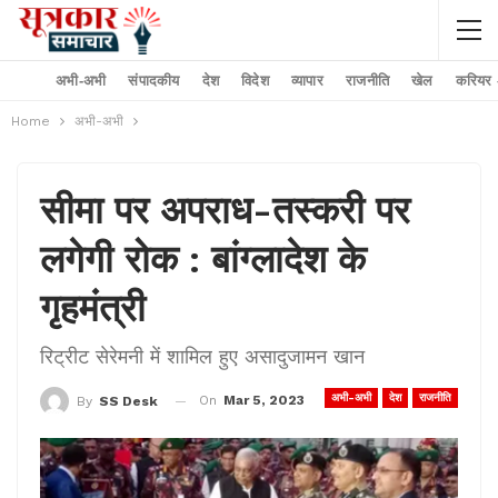
अभी-अभी
संपादकीय
देश
विदेश
व्यापार
राजनीति
खेल
करियर –
Home
अभी-अभी
सीमा पर अपराध-तस्करी पर
लगेगी रोक : बांग्लादेश के
गृहमंत्री
रिट्रीट सेरेमनी में शामिल हुए असादुजामन खान
अभी-अभी
देश
राजनीति
On
Mar 5, 2023
By
SS Desk