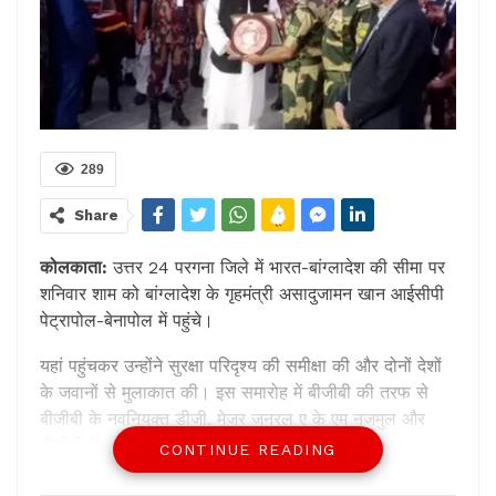
289
Share
कोलकाता:
उत्तर 24 परगना जिले में भारत-बांग्लादेश की सीमा पर
शनिवार शाम को बांग्लादेश के गृहमंत्री असादुजामन खान आईसीपी
पेट्रापोल-बेनापोल में पहुंचे।
यहां पहुंचकर उन्होंने सुरक्षा परिदृश्य की समीक्षा की और दोनों देशों
के जवानों से मुलाकात की। इस समारोह में बीजीबी की तरफ से
बीजीबी के नवनियुक्त डीजी, मेजर जनरल ए के एम नजमुल और
बीजीबी के अन्य वरिष्ठ अधिकारी शामिल हुए।
CONTINUE READING
बीएसएफ की तरफ से डॉ. अतुल फुलझेले, आईपीएस, महानिरीक्षक,