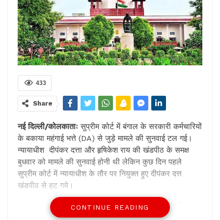
433
Share
नई दिल्ली/कोलकाताः
सुप्रीम कोर्ट में बंगाल के सरकारी कर्मचारियों
के बकाया महंगाई भत्ते (DA) से जुड़े मामले की सुनवाई टल गई।
न्यायाधीश दीपंकर दत्ता और हृषिकेश राय की खंडपीठ के समक्ष
बुधवार को मामले की सुनवाई होनी थी लेकिन कुछ दिन पहले
सुप्रीम कोर्ट में न्यायाधीश के तौर पर नियुक्त हुए दीपंकर दत्त
खंडपीठ से हट गये।
नतीजतन डीए मामले की सुनवाई नई पीठ के गठन तक के लिए
CONTINUE READING
स्थगित रहेगी। मामले की सुनवाई वर्ष 2023 के जनवरी महीने के