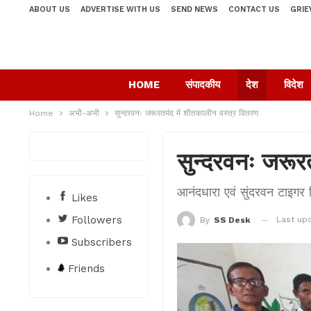
ABOUT US
ADVERTISE WITH US
SEND NEWS
CONTACT US
GRIE
HOME
संपादकीय
देश
विदेश
Home
अभी-अभी
सुन्दरवनः जरूरतमंद में शीतकालीन वस्त्र वितरण
सुन्दरवनः जरूर
आनंदधारा एवं सुंदरवन टाइगर
Likes
Followers
Last up
By
SS Desk
Subscribers
Friends