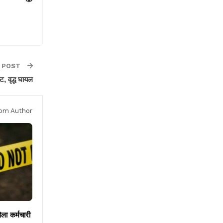
 POST
्ट, वृद्ध घायल
om Author
िला कर्मचारी