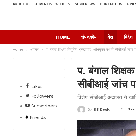
ABOUT US
ADVERTISE WITH US
SEND NEWS
CONTACT US
GRIE
HOME
संपादकीय
देश
विदेश
Home
अपराध
प. बंगाल शिक्षक नियुक्ति भ्रष्टाचारः अभियुक्त पक्ष ने सीबीआई जांच
प. बंगाल शिक्षक 
सीबीआई जांच प
Likes
Followers
विशेष सीबीआई अदालत ने खा
Subscribers
On
Dec 
By
SS Desk
Friends