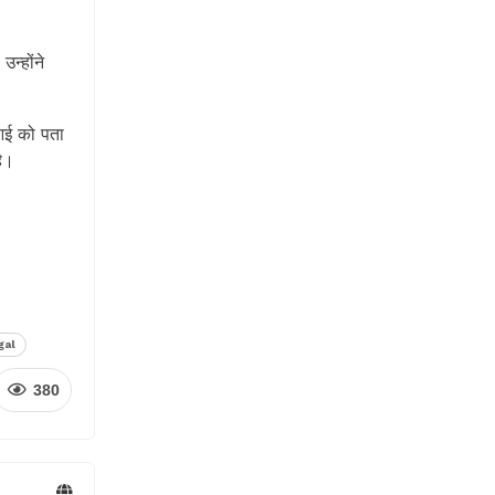
न्होंने
ीआई को पता
है।
gal
380