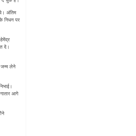
 दे चुके हैं।
ंचे। अंतिम
नके निधन पर
मेंद्र
ति दे।
 जन्म लेने
 निभाई।
लगातार आगे
ंने