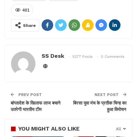
आरोप लगाया कि सभा से एक रात पहले यानी 2 दिसंबर की रात को
तृणमूल से जुड़े कुछ बदमाशों ने कार्यक्रम स्थल में तोड़फोड़ की,
401
लेकिन उसके बाद अग्निमित्रा और उक्त दोनों भाजपा नेताओं के
खिलाफ कुलपी और उस्ति थाने में भी तोड़फोड़ की शिकायत की गई
Share
थी। उन्हीं मामलों में गिरफ्तारी पर रोक लगी है।
SS Desk
5277 Posts
0 Comments
PREV POST
NEXT POST
बांग्लादेश के खिलाफ लाज बचाने
बिरसा युवा मंच के प्रतीक चिन्ह का
उतरेगी भारतीय टीम
हुआ विमोचन
YOU MIGHT ALSO LIKE
All