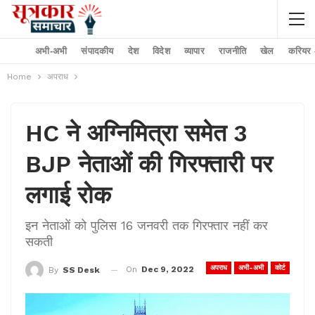
अभी-अभी
संपादकीय
देश
विदेश
व्यापार
राजनीति
खेल
करियर –
Home
अपराध
HC ने अग्निमित्रा समेत 3
BJP नेताओं की गिरफ्तारी पर
लगाई रोक
इन नेताओं को पुलिस 16 जनवरी तक गिरफ्तार नहीं कर
सकती
अपराध
अभी-अभी
कोर्ट
On
Dec 9, 2022
By
SS Desk