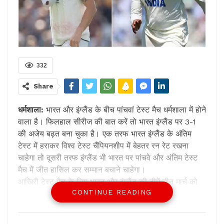
332
Share
धर्मशाला:
भारत और इंग्लैंड के बीच पांचवां टेस्ट मैच धर्मशाला में होने
वाला है। फिलहाल सीरीज की बात करें तो भारत इंग्लैंड पर 3-1
की अजेय बढ़त बना चुका है। एक तरफ भारत इंग्लैंड के अंतिम
टेस्ट में हराकर विश्व टेस्ट चैंपियनशीप में बेहतर रन रेट रखना
चाहेगा तो दूसरी तरफ इंग्लैंड भी भारत पर पांचवे और अंतिम टेस्ट
मैच में जीत हासिल कर सम्मान बचाने चाहेगा।
आखिरी टेस्ट मैच के लिए भारत और इंग्लैंड की टीमें तीन मार्च को
CONTINUE READING
धर्मशाला पहुंच जाएंगी। तय कार्यक्रम के मुताबिक दोनों ही टीमों के
खिलाड़ी और मैच आफिशियल चंडीगढ़ से स्पाइसजेट की फलाइट से
सुबह करीब साढ़े नौ बजे गगल एयरपोर्ट पर पंहुचेंगे।