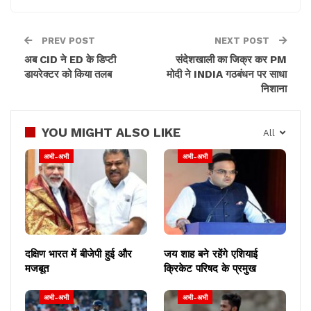
चार बजे तक इंगलैंड की टीम प्रैक्टिस करेगी। इसी तरह पांच मार्च
को सुबह के सत्र में इंग्लैंड जबकि दूसरे सैशन में भारतीय टीम की
टीम प्रैक्टिस करेगी। छह मार्च को टीम इंडिया सुबह के सैशन में
PREV POST
NEXT POST
जबकि इगलैंड की टीम दूसरे सत्र में प्रैक्टिस के लिए स्टेडियम
अब CID ने ED के डिप्टी
संदेशखाली का जिक्र कर PM
पंहुचेंगी।
डायरेक्टर को किया तलब
मोदी ने INDIA गठबंधन पर साधा
निशाना
YOU MIGHT ALSO LIKE
All
अभी-अभी
अभी-अभी
दक्षिण भारत में बीजेपी हुई और
जय शाह बने रहेंगे एशियाई
मजबूत
क्रिकेट परिषद के प्रमुख
अभी-अभी
अभी-अभी