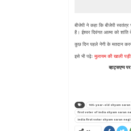
बीजेपी ने कहा कि बीजेपी स्वतंत्र
है। ईश्वर दिवंगत आत्मा को शांति द
कुछ दिन पहले नेगी के मतदान करने
इसे भी पढ़ेः
मुलायम की खाली पड़
व्हाट्सएप्प पर
105-year-old shyam saran
first voter of india shyam saran n
india first voter shyam saran negi