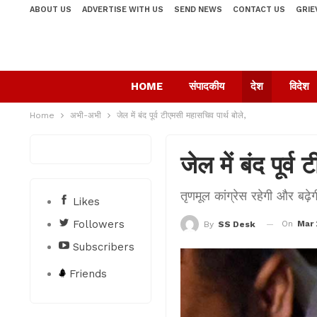
ABOUT US
ADVERTISE WITH US
SEND NEWS
CONTACT US
GRIE
HOME
संपादकीय
देश
विदेश
Home
अभी-अभी
जेल में बंद पूर्व टीएमसी महासचिव पार्थ बोले,
जेल में बंद पूर्
तृणमूल कांग्रेस रहेगी और बढ़ेग
Likes
Followers
On
Mar 
By
SS Desk
Subscribers
Friends