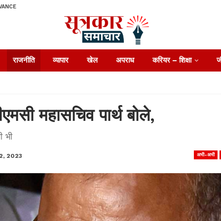
VANCE
राजनीति
व्यापार
खेल
अपराध
करियर – शिक्षा
ज
व टीएमसी महासचिव पार्थ बोले,
ी भी
अभी-अभी
2, 2023