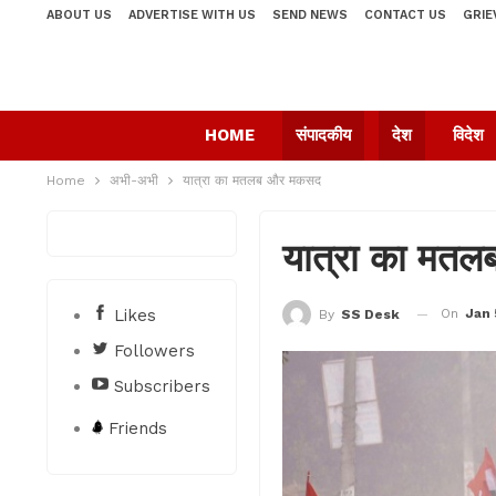
ABOUT US
ADVERTISE WITH US
SEND NEWS
CONTACT US
GRIE
HOME
संपादकीय
देश
विदेश
Home
अभी-अभी
यात्रा का मतलब और मकसद
यात्रा का मत
Likes
On
Jan 
By
SS Desk
Followers
Subscribers
Friends