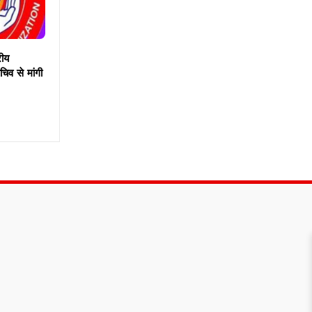
ीय
िव से मांगी