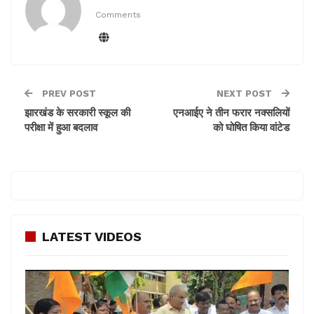
Comments
आशंका है कि मुठभेड़ के बाद फरार हुए उग्रवादी आस-पास के गांव
में ही छुपे हुए हैं, जिसके बाद उस इलाके में सघ्नन अभियान चलाया
जा रहा है। आसपास के छोटे निजी अस्पतालों में भी पुलिस नजर
रखे हुए है ताकि अगर कोई घायल उग्रवादी वहां पहुंचता है तो उसे
दबोचा जा सके।
PREV POST
NEXT POST
झारखंड के सरकारी स्कूल की
एनआईए ने तीन फरार नक्सलियों
दरअसल 1 सप्ताह के भीतर टीपीसी उग्रवादियों के एक दस्ते ने
परीक्षा में हुआ बदलाव
को घोषित किया वांटेड
रांची के कांके और पिठोरिया स्थित दो स्टोन माइंस पर हमला कर
आगजनी का प्रयास किया था। उसी के बाद रांची के ग्रामीण
इलाकों में टीपीसी उग्रवादियों के खिलाफ अभियान चलाया जा रहा
था।
LATEST VIDEOS
यह भी पढ़ें –
झारखंड के सरकारी स्कूल की परीक्षा में हुआ बदलाव