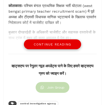
कोलकाताः
पश्चिम बंगाल प्राथमिक शिक्षक भर्ती घोटाला (west
bengal primary teacher recruitment scam) में पूर्व
अध्यक्ष और टीएमसी विधायक माणिक भट्टाचार्य के खिलाफ प्रवर्तन
निदेशालय कोर्ट में चार्जशीट दाखिल की।
बुधवार दोपहरईडी के अधिकारी चार्जशीट और सहायक दस्तावेजों के
साथ ट्रंक में शहर की सत्र अदालत में पेश हुए।
CONTINUE READING
ईडी सूत्रों के मुताबिक 159 पन्नों की चार्जशीट के समर्थन में ट्रंक
में करीब 6000 पन्नों के दस्तावेज हैं। चार्जशीट में प्राथमिक शिक्षा
बोर्ड के पूर्व अध्यक्ष माणिक के अलावा पांच अन्य लोगों के नाम
शामिल हैं।
व्हाट्सएप्प पर रेगुलर न्यूज़ अपडेट्स पाने के लिए हमारे व्हाट्सएप्प
ग्रुप को ज्वाइन करें।
ईडी से मिली जानकारी के अनुसार चार्जशीट में माणिक भट्टाचार्य
की पत्नी, बेटा, माणिक के करीबी तापस मंडल के अलावा दो संगठनों
के नाम चार्जशीट में आरोपियों की सूची में हैं।
Join Group
केंद्रीय जांच एजेंसी (ईडी) ने भर्ती भ्रष्टाचार मामले में माणिक
भटाचार्य को 10 अक्टूबर को गिरफ्तार किया था। गुरुवार को उस
central investigation agency