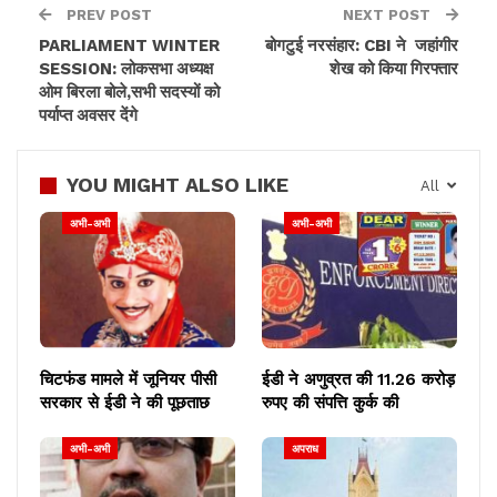
शिक्षा बोर्ड के अध्यक्ष रहे। पार्थ के शिक्षा मंत्री के रूप में उनके
PREV POST
NEXT POST
कार्यकाल के दौरान नियुक्तियों में भ्रष्टाचार के आरोप सामने आए
PARLIAMENT WINTER
बोगटुई नरसंहार: CBI ने जहांगीर
थे। माणिक के मामले में पार्थ शामिल होगा या नहीं।
SESSION: लोकसभा अध्यक्ष
शेख को किया गिरफ्तार
ओम बिरला बोले,सभी सदस्यों को
पर्याप्त अवसर देंगे
YOU MIGHT ALSO LIKE
All
अभी-अभी
अभी-अभी
चिटफंड मामले में जूनियर पीसी
ईडी ने अणुव्रत की 11.26 करोड़
सरकार से ईडी ने की पूछताछ
रुपए की संपत्ति कुर्क की
अभी-अभी
अपराध