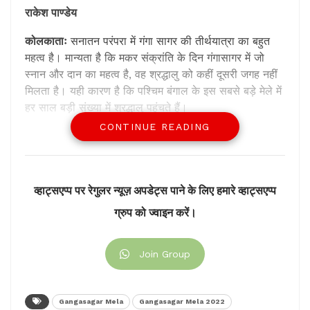
राकेश पाण्डेय
कोलकाताः
सनातन परंपरा में गंगा सागर की तीर्थयात्रा का बहुत
महत्व है। मान्यता है कि मकर संक्रांति के दिन गंगासागर में जो
स्नान और दान का महत्व है, वह श्रद्धालु को कहीं दूसरी जगह नहीं
मिलता है। यही कारण है कि पश्चिम बंगाल के इस सबसे बड़े मेले में
हर साल बड़ी संख्या में श्रद्धालु पहुंचते हैं।
CONTINUE READING
गंगा सागर की तीर्थ यात्रा के बारे में कहा जाता है कि ‘सारे तीरथ
बार-बार गंगा सागर एक बार।’ इस कहावत के पीछे मान्यता यह है
कि जो पुण्यफल की प्राप्ति किसी श्रद्धालु को सभी तीर्थों की यात्रा
और वहां पर जप-तप आदि करने पर मिलता है, वह उसे गंगा सागर
व्हाट्सएप्प पर रेगुलर न्यूज़ अपडेट्स पाने के लिए हमारे व्हाट्सएप्प
की तीर्थयात्रा में एक बार में ही प्राप्त हो जाता है।
ग्रुप को ज्वाइन करें।
गंगासागर मेला पश्चिम बंगाल में कोलकाता के निकट हुगली नदी के
तट पर ठीक उसी स्थान पर किया जाता है, जहां पर गंगा नदी बंगाल
Join Group
की खाड़ी में जाकर मिलती है। सरल शब्दों में कहें तो जहां पर गंगा
और सागर का मिलन होता है, उसे गंगासागर कहते हैं।
Gangasagar Mela
Gangasagar Mela 2022
इसे भी पढ़ेंः
राज्य में पुलिस कर्मियों की ट्रेनिंग हो भी रही है या यह