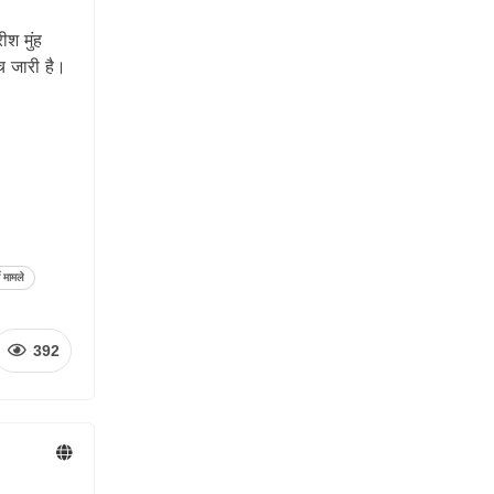
ीश मुंह
च जारी है।
ी मामले
392