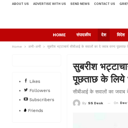
ABOUT US
ADVERTISE WITH US
SEND NEWS
CONTACT US
GRIE
HOME
संपादकीय
देश
विदेश
Home
अभी-अभी
सुबरीश भट्टाचार्य सीबीआई के सवालों का दे जवाब वरना पूछताछ के
सुबरीश भट्टाचा
पूछताछ के लिये 
Likes
Followers
सीबीआई के सवालों का जवाब द
Subscribers
On
Dec 
By
SS Desk
Friends