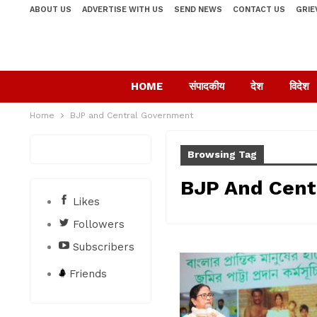
ABOUT US
ADVERTISE WITH US
SEND NEWS
CONTACT US
GRIE
HOME
संपादकीय
देश
विदेश
Home
BJP and Central Government
Browsing Tag
BJP And Cent
Likes
Followers
Subscribers
Friends