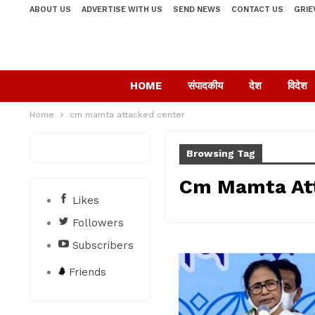
ABOUT US
ADVERTISE WITH US
SEND NEWS
CONTACT US
GRIE
HOME
संपादकीय
देश
विदेश
Home
cm mamta attacked center
Browsing Tag
Cm Mamta At
Likes
Followers
Subscribers
Friends