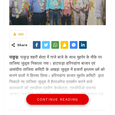
593
Share
पाकुड़
: पाकुड़ शहरी क्षेत्र में गाजे बाजे के साथ मुहर्रम के मौके पर
ताजिया जुलूस निकाला गया। हाटपाड़ा हरिनडांगा बाजार एवं
आसंदीपा ताजिया कमिटी के अखड़ा जुलूस में हजारों इस्लाम धर्म को
मानने वालों ने हिस्सा लिया। हरिनडांगा बाजार मुहर्रम कमिटी द्वारा
निकाले गए ताजिया जुलूस में हैरतअंगेज प्रदर्शन करने वाले
कलाकारों को एसडीएम प्रवीण केरकेट्टा, एसडीपीओ दयानंद
आजाद, जनसंपर्क पदाधिकारी राहुल कुमार, समाजसेवी लुत्फुल हक,
CONTINUE READING
अंचल निरीक्षक देवकांत सिंह पुरस्कार देकर सम्मानित किया। मुहर्रम
के मौके पर सुरक्षा के पुख्ता इंतजाम किए गए थे। मौके पर मुहर्रम
कमिटी के अध्यक्ष हाजी तनवीर अंसारी ने पदाधिकारियों को