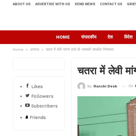
ABOUT US
ADVERTISE WITH US
SEND NEWS
CONTACT US
GRIE
HOME
संपादकीय
देश
विदेश
Home
अपराध
चतरा में लेवी मांगने वाले दो नक्सली समर्थक गिरफ्तार
चतरा में लेवी म
Likes
On
By
Ranchi Desk
Followers
Subscribers
Friends