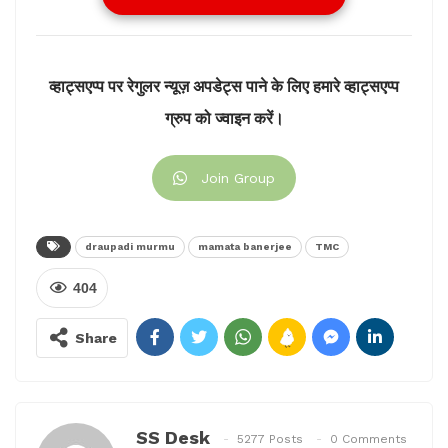
छवि सुधारने का मौका
राष्ट्रपति देश का पहला नागरिक होता है। किसी भी राज्य में
मुख्यमंत्रियों का स्वागत करना प्रोटोकॉल में आता है। लेकिन
व्हाट्सएप्प पर रेगुलर न्यूज़ अपडेट्स पाने के लिए हमारे व्हाट्सएप्प
राजनीतिक पंडितों का मानना है कि राष्ट्रपति का आगमन ममता
ग्रुप को ज्वाइन करें।
बनर्जी के लिए मौका है, आदिवासियों के बीच अपनी छवि को सुधारने
का। चूंकि कुछ ही महीनों में बंगाल में पंचायत चुनाव होने वाले हैं और
फिर अगले साल लोकसभा के भी चुनाव हैं। बंगाल में कई सीटों पर
Join Group
आदिवासी समुदाय अच्छे खासे अनुपात में हैं।
टीएमसी ने किया था मुर्मू का विरोध
draupadi murmu
mamata banerjee
TMC
जब द्रौपदी मुर्मू राष्ट्रपति के लिए नामांकित हुई थीं, उस वक्त
404
मुख्यमंत्री ममता बनर्जी के दल ने इनके पक्ष में अपना मत नहीं दिया
था। जबकि टीएमसी से ही राज्यसभा सांसद यशवंत सिन्हा द्रौपदी
Share
मुर्मू के खिलाफ ताल ठोंक रहे थे। हार के बाद मुख्यमंत्री ने कहा था
”अगर हमें पता होता कि वे आदिवासी महिला या अल्पसंख्यक
समुदाय से किसी को उम्मीदवार बनाने वाले हैं तो हम विचार कर
सकते थे।
SS Desk
5277 Posts
0 Comments