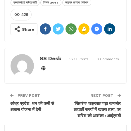
प्रधानमंत्री नरेंद्र मोदी
विजन 2047
साइबर अपराध प्रबंधन
समापन के दिन अपना संबोधन देंगे। बनर्जी के पास पश्चिम बंगाल के
गृहविभाग का प्रभार भी है।
429
बता दें कि इस बैठक में सीएम योगी आदित्यनाथ शामिल होंगे। इस
Share
बैठक का उद्देश्य विजन 2047 और प्रधानमंत्री नरेंद्र मोदी के पंच
प्राण के कार्यान्वयन के लिए कार्य योजना तैयार करना है।
इस बैठक में साइबर क्राइम मैनेजमेंट के लिए ईको-सिस्टम विकसित
SS Desk
करने, पुलिस बलों के आधुनिकीकरण, आपराधिक न्याय प्रणाली में
5277 Posts
0 Comments
आईटी के बढ़ते उपयोग, भूमि सीमा प्रबंधन और तटीय सुरक्षा एवं
अन्य आंतरिक सुरक्षा संबंधित मुद्दों पर चिंतन किया जाएगा।
PREV POST
NEXT POST
आंध्र प्रदेशः धन की कमी से
‘सितरंग’ चक्रवात पड़ा कमजोर
आवास योजना में देरी
तटवर्ती राज्यों में खतरा टला, पर
बारिश की आशंका : आईएमडी