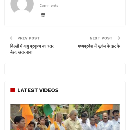
घटनास्थल पर डॉग स्क्वायड बुलवाने का काम की, परंतु कोई
Comments
सफलता नहीं मिल पाई। उन्होंने घटना के पीछे पारिवारिक तथा
सामाजिक कारण भी बताते हुए पुलिस से मामले का जल्द उद्भेदन
करने की बात कही।
PREV POST
NEXT POST
दिल्ली में वायु प्रदूषण का स्तर
मध्यप्रदेश में भूकंप के झटके
बेहद खतरनाक
LATEST VIDEOS