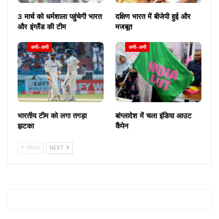
चाहर , मोहम्मद सिराज, कुलदीप सेन।
3 मार्च को धर्मशाला पहुंचेगी भारत
दक्षिण भारत में बीजेपी हुई और
बांग्लादेशः
नजमुल हुसैन शान्तो, लिटन दास (कप्तान), अनामुल हक,
और इंग्लैंड की टीम
मजबूत
शाकिब अल हसन, मुशफिकुर रहीम, महमूदुल्लाह, आफिफ हुसैन,
मेहदी हसन मिराज, हसन महमूद, मुस्ताफिजुर रहमान और इबादत
अभी-अभी
अभी-अभी
हुसैन।
भारतीय टीम को लगा तगड़ा
बांग्लादेश में चला इंडिया आउट
झटका
कैंपेन
PREV
NEXT