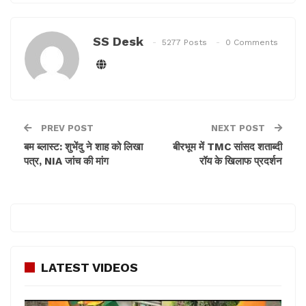
और इसके बाद चार और तोपें मिली।
ब्रिटिश युद्धपोत द्वारा तोपों का किया गया था निर्माण
SS Desk
5277 Posts
0 Comments
बंगाल क्षेत्र के मुख्य प्रवक्ता, कमांडर सुदीप्तो मोइत्रा ने कहा, चार
तोपों को नेवी हाउस लाया गया, जिनमें से दो को वहां रखा गया है।
उन्होंने बताया कि इन पर इनके निर्माण का कोई निशान नहीं था,
जिससे इनके निर्माता का पता लगाना मुश्किल हो गया।
PREV POST
NEXT POST
कैप्टन चक्रवर्ती ने कहा कि हो सकता है कि ब्रिटिश युद्धपोत के
बम ब्लास्ट: शुभेंदु ने शाह को लिखा
बीरभूम में TMC सांसद शताब्दी
लिए स्थानीय स्तर पर इनका निर्माण किया गया है। बता दें कि
पत्र, NIA जांच की मांग
रॉय के खिलाफ प्रदर्शन
ब्रिटिश काल में बंगाल ब्रिटिश शासन का महत्वपूर्ण प्रांत हुआ
करता था।
प्रथम विश्वयुद्ध के दौरान साल 1914 से 1919 के दौरान ब्रिटिश
सेना की ओर से बड़ी संख्या में भारतीय मूल के सैनिकों ने युद्ध लड़ा
था। कोलकाता और बंगाल के विभिन्न इलाकों छावनी का भी निर्माण
किया गया था, ताकि किसी भी हमले से मुकाबला किया जा सके।
LATEST VIDEOS
उस समय झारखंड प्रदेश भी बंगाल में ही था. वहां भी प्रथम