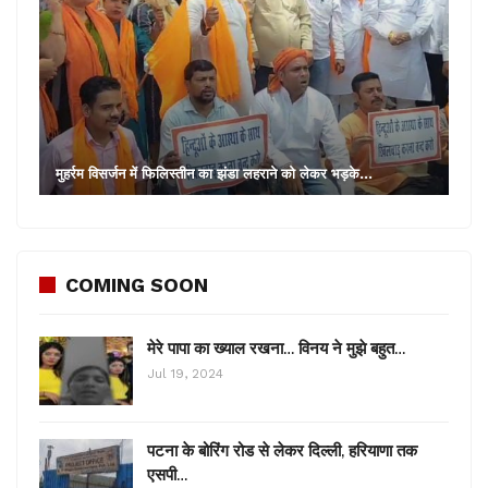
नीदरलैंड का जवाबी हमला
अब सभी मान चुके थे कि अर्जेंटीना सेमीफाइल का टिकट कटा चुकी
है। लेकिन नीदरलैंड की टीम भी कहां कम थी। उन्होंने भी लड़ाई
जारी रखी और फिर शुरू किया अर्जेंटीना पर जवाबी हमला। टीम के
स्टार खिलाड़ी बेघोर्स्ट ने 83वें मिनट में जबरदस्त हेडर लगाया तो
इंजरी टाइम (90+11) में दूसरा गोल दागते हुए टीम को बराबरी पर
ला खड़ा किया।
मुहर्रम विसर्जन में फिलिस्तीन का झंडा लहराने को लेकर भड़के…
पेनेल्टी में जीता अर्जेंटीना
दोनों टीमों के बराबरी पर रहने के बाद खेल को एकस्ट्रा टाईम के
सहारे आगे बढ़ाया गया। लेकिन परिणाम नहीं निकल सका। फिर
COMING SOON
बारी आई पेनल्टी शूट आउट की। एक तरफ जहां क्रोएशिया के 3
खिलाड़ी गोल मारने में सफल रहे थे तो वहीं अर्जेंटीना के लिए मेसी
सहित 4 खिलाड़ियों ने गोल दागे। मेसी ने पहला गोल मारा और
मेरे पापा का ख्याल रखना… विनय ने मुझे बहुत…
अर्जेंटीना के लिए श्रीगणेश किया। जैसे ही गेंद जाल में समाई
Jul 19, 2024
अर्जेंटीना के फैंस और खिलाड़ी खुशी से झूम उठे। टीम का जश्न
देखते बन रहा था। इस तरह से पेनल्टी में जीत हासिल करते हुए
अर्जेंटीना शान से सेमीफाइनल में प्रवेश कर गई।
पटना के बोरिंग रोड से लेकर दिल्ली, हरियाणा तक
एसपी…