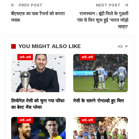
PREV POST
NEXT POST
बीएसएफ का पाक रेंजर्स को करारा
राजस्थान : बूंदी जिले के गुडली
"That's a pity": Netherlands
जवाब
गांव से फिर शुरू हुई ‘भारत जोड़ो
यात्रा’
manager Louis Van Gaal on team's
performance in penalty shootout
against Argentina
YOU MIGHT ALSO LIKE
All
Read
@ANI
Story |
अभी-अभी
अभी-अभी
https://t.co/2SRospAlqi
#FIFAWorldCup
#LouisVanGaal
#football
pic.twitter.com/DENTK18g12
— ANI Digital (@ani_digital)
लियोनेल मेसी को चुना गया फीफा
मेसी के सामने रोनाल्डो हुए चित्त
December 10, 2022
का बेस्ट मेंस प्लेयर
अभी-अभी
अभी-अभी
मेसी की टीम के लिए मोलिना ने जड़ा पहला गोल