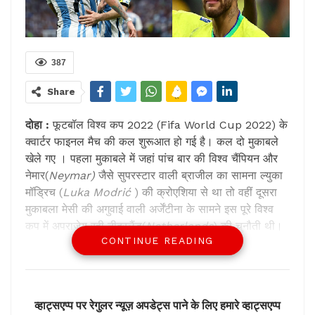
387
Share
दोहा :
फूटबॉल विश्व कप 2022 (Fifa World Cup 2022) के
क्वार्टर फाइनल मैच की कल शुरूआत हो गई है। कल दो मुकाबले
खेले गए । पहला मुकाबले में जहां पांच बार की विश्व चैंपियन और
नेमार(
Neymar)
जैसे सुपरस्टार वाली ब्राजील का सामना ल्युका
मॉड्रिच (
Luka Modrić
) की क्रोएशिया से था तो वहीं दूसरा
मुकाबला मेसी की अगुवाई वाली अर्जेंटीना के सामने इस पूरे विश्व
कप में अपराजेय रही नीदरलैंड(
Netherlands
) की चुनौती थी।
CONTINUE READING
दोनों ही मुकाबले का नतीजा पेनेल्टी शूटआउट के जरिए निकाला
गया।
टूटा नेमार का सपना
व्हाट्सएप्प पर रेगुलर न्यूज़ अपडेट्स पाने के लिए हमारे व्हाट्सएप्प
जहां पहले मुकाबले में क्रोएशिया ने ब्राजील(Brasil) के सपने को