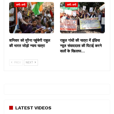
नई ताकत बनकर उभर सकती है। दक्षिणपंथी सोच वाले दलों को भी
अभी-अभी
अभी-अभी
राहुल की इस यात्रा का आशय जरूर समझ में आने लगा होगा।
यात्रा किस मोड़ पर समाप्त होती है तथा इससे कैसी फसल उगती
है, यह फिलहाल भविष्य के गर्भ में है।
शनिवार को मुरैना पहुंचेगी राहुल
राहुल गांधी की यात्रा में इंडिया
की भारत जोड़ो न्याय यात्रा
न्यूज संवाददाता की पिटाई करने
वालों के खिलाफ…
PREV
NEXT
LATEST VIDEOS