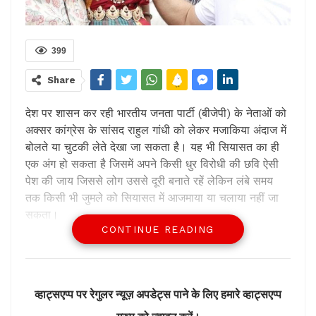
399
Share
देश पर शासन कर रही भारतीय जनता पार्टी (बीजेपी) के नेताओं को
अक्सर कांग्रेस के सांसद राहुल गांधी को लेकर मजाकिया अंदाज में
बोलते या चुटकी लेते देखा जा सकता है। यह भी सियासत का ही
एक अंग हो सकता है जिसमें अपने किसी धुर विरोधी की छवि ऐसी
पेश की जाय जिससे लोग उससे दूरी बनाते रहें लेकिन लंबे समय
तक किसी भी जुमले को सियासत में आजमाया या चलाया नहीं जा
सकता।
CONTINUE READING
यह बात दीगर है कि नई-नई बातें गढ़ी जा सकती हैं और लोगों को
नए तरीकों से अपनी ओर लाने की कोशिश हो सकती है। किंतु
लगता है कि राहुल गांधी को ऐसे तमाम मजाकिया बयानों से कोई
व्हाट्सएप्प पर रेगुलर न्यूज़ अपडेट्स पाने के लिए हमारे व्हाट्सएप्प
फर्क नहीं पड़ता। वे लगातार अपने अभियान पर चले जा रहे हैं। हो
सकता है कि इस अभियान के नतीजे कुछ लोगों की समझ से परे हों,