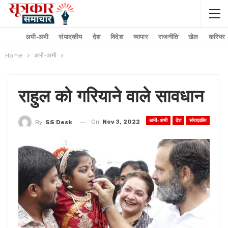
अभी-अभी
संपादकीय
देश
विदेश
व्यापार
राजनीति
खेल
करियर –
Home
अभी-अभी
राहुल को गरियाने वाले सावधान
अभी-अभी
देश
संपादकीय
On
Nov 3, 2022
By
SS Desk