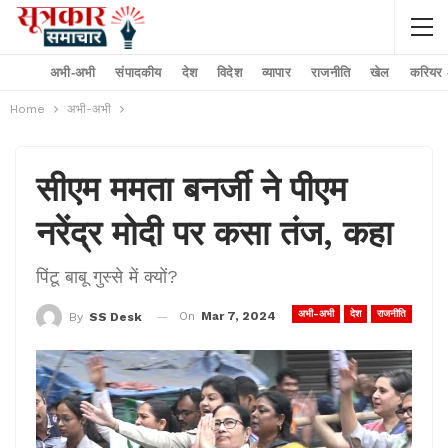
अभी-अभी
संपादकीय
देश
विदेश
व्यापार
राजनीति
खेल
करियर –
Home
अभी-अभी
सीएम ममता बनर्जी ने पीएम
नरेंद्र मोदी पर कसा तंज, कहा
पिंटू बाबू गुस्से में क्यों?
अभी-अभी
देश
राजनीति
On
Mar 7, 2024
By
SS Desk