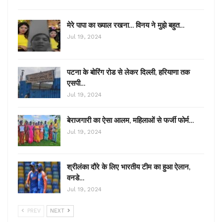
इसके बाद सीएम ने बिना नाम लिए अभिजीत पर हमला किया।
मेरे पापा का ख्याल रखना… विनय ने मुझे बहुत…
उन्होंने कहा कि बीजेपी बाबू जज की कुर्सी पर बैठकर बीजेपी में
Jul 19, 2024
शामिल हो रहे हैं। मैं जानती हूं क्या सही है और क्या गलत। मैं खुद
एक वकील हूं लेकिन उन्होंने हजारों छात्रों की नौकरियां छीन लीं।
उन्होंने टीवी पर एक इंटरव्यू भी दिया था। कल से जनता आपका
पटना के बोरिंग रोड से लेकर दिल्ली, हरियाणा तक
फैसला सुनाएगी। तैयार रहो, जहां से आप खड़े होंगे, मैं वहां छात्रों
एसपी…
को ले जाऊंगी। आपने हजारों छात्रों की नौकरी खा ली है।
Jul 19, 2024
बेराजगारी का ऐसा आलम, महिलाओं से फर्जी फोर्म…
Jul 19, 2024
श्रीलंका दौरे के लिए भारतीय टीम का हुआ ऐलान,
वनडे…
Jul 19, 2024
PREV
NEXT