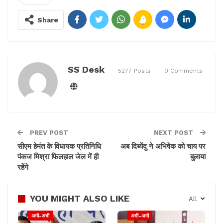
आम आदमी पार्टी देश की जनता की नई उम्मीद
बन चुकी है, विश्वास बन चुकी है।
Share
pic.twitter.com/SHV97E6ru3
— Arvind Kejriwal (@ArvindKejriwal)
November 26, 2022
SS Desk
5277 Posts
0 Comments
आम आदमी पार्टी आज देश की जनता की नई उम्मीद बन चुकी है,
विश्वास बन चुकी है।
PREV POST
NEXT POST
सीएम हेमंत के विधायक प्रतिनिधि
अब दिब्येंदु ने अभिषेक को चाय पर
पंकज मिश्रा फिलहाल जेल में ही
बुलाया
रहेंगे
YOU MIGHT ALSO LIKE
All
अभी-अभी
अभी-अभी