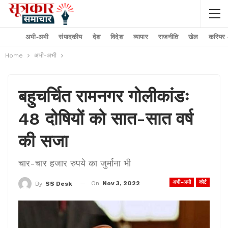
अभी-अभी
संपादकीय
देश
विदेश
व्यापार
राजनीति
खेल
करियर –
Home
अभी-अभी
बहुचर्चित रामनगर गोलीकांडः
48 दोषियों को सात-सात वर्ष
की सजा
चार-चार हजार रुपये का जुर्माना भी
अभी-अभी
कोर्ट
On
Nov 3, 2022
By
SS Desk