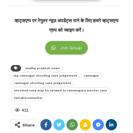
इस मामले में शासकीय अभिभाषक उमेश शर्मा ने बताया कि
अमरपाटन के अपर सत्र न्यायाधीश अजीत कुमार तिर्की ने 30
व्हाट्सएप्प पर रेगुलर न्यूज़ अपडेट्स पाने के लिए हमारे व्हाट्सएप्प
अगस्त 2003 को रामनगर थाने पर पथराव करने और शासकीय
ग्रुप को ज्वाइन करें।
वाहनों पर तोड़फोड़ करने वाले 48 आरोपियों को यह सजा सुनायी
है।
Join Group
इसे भी पढ़ेः
मध्यप्रदेश में भूकंप के झटके
madhy pradesh news
mp ramnagar shooting case judgement
ramnagar
ramnagar shooting case judgement
shootout case may be related to ramanagara murder case
sutrakarsamachar
411
Share