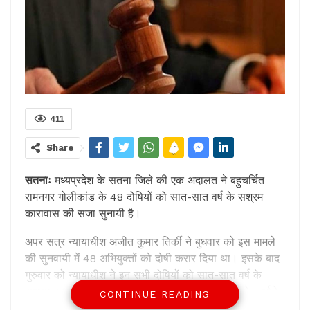
411
Share
सतनाः
मध्यप्रदेश के सतना जिले की एक अदालत ने बहुचर्चित
रामनगर गोलीकांड के 48 दोषियों को सात-सात वर्ष के सश्रम
कारावास की सजा सुनायी है।
अपर सत्र न्यायाधीश अजीत कुमार तिर्की ने बुधवार को इस मामले
की सुनवायी में 48 अभियुक्तों को दोषी करार दिया था। इसके बाद
गुरुवार को न्यायाधीश ने इन सभी दोषियों को सात-सात वर्ष के
सश्रम कारावास। इसके साथ ही चार-चार हजार रुपये के जुर्माने
CONTINUE READING
की सजा सुनायीहै।