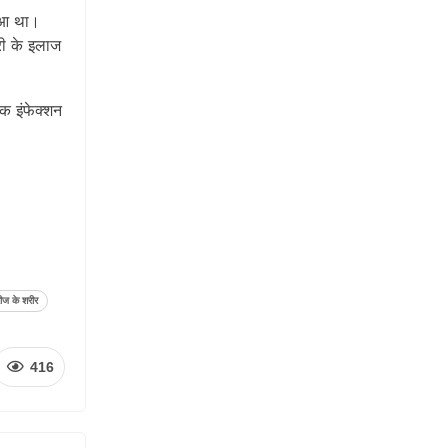
हुआ था।
री के इलाज
तक इंफेक्शन
रीज के शरीर
416