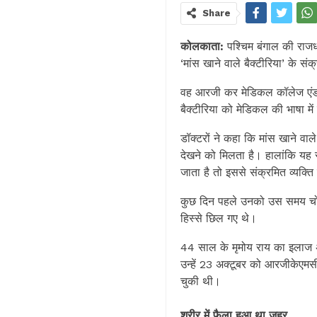
Share
कोलकाता:
पश्चिम बंगाल की राजध
‘मांस खाने वाले बैक्टीरिया’ के स
वह आरजी कर मेडिकल कॉलेज एंड ह
बैक्टीरिया को मेडिकल की भाषा म
डॉक्टरों ने कहा कि मांस खाने वाल
देखने को म‍िलता है। हालांक‍ि य
जाता है तो इससे संक्रम‍ित व्यक्
कुछ दिन पहले उनको उस समय चोट 
हिस्से छ‍िल गए थे।
44 साल के मृमोय राय का इलाज अ
उन्हें 23 अक्टूबर को आरजीकेएम
चुकी थी।
शरीर में फैला हुआ था जहर