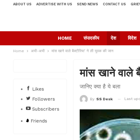
ABOUT US
ADVERTISE WITH US
SEND NEWS
CONTACT US
GRIE
HOME
संपादकीय
देश
विदेश
Home
अभी-अभी
मांस खाने वाले बैक्टीरिया’ ने ली युवक की जान
मांस खाने वाले 
जान‍िए क्‍या है ये बला
Likes
Followers
Last up
By
SS Desk
Subscribers
Friends