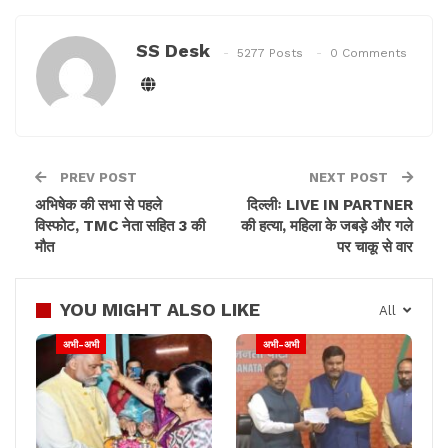
in Madhya Pradesh this morning.
Senior party leader Kamal Nath
SS Desk
5277 Posts
0 Comments
and Namdev Das Tyagi, popularly
known as Computer Baba, also
joined the yatra today.
(Source: AICC)
pic.twitter.com/sZKOMObhK0
PREV POST
NEXT POST
अभिषेक की सभा से पहले
दिल्लीः LIVE IN PARTNER
— ANI (@ANI)
December 3, 2022
विस्फोट, TMC नेता सहित 3 की
की हत्या, महिला के जबड़े और गले
मौत
पर चाकू से वार
YOU MIGHT ALSO LIKE
All
गांधी जी भी किया ज़िक्र
अभी-अभी
अभी-अभी
राहुल ने गांधी जी के बारे में बताते हुए कहा कि ‘जब गांधी जी ‘हे राम’
कहते थे तब उससे उनका मतलब भगवान राम की भावनाओं को
अपने अंदर लाने से था, और हमें उसी भावनाओं को लेकर हमें जिंदगी
जीनी है’।