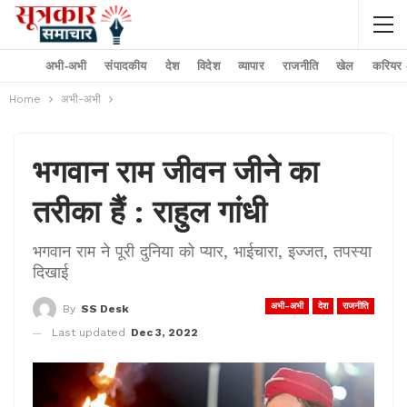
अभी-अभी
संपादकीय
देश
विदेश
व्यापार
राजनीति
खेल
करियर –
Home
अभी-अभी
भगवान राम जीवन जीने का
तरीका हैं : राहुल गांधी
भगवान राम ने पूरी दुनिया को प्यार, भाईचारा, इज्जत, तपस्या
दिखाई
अभी-अभी
देश
राजनीति
By
SS Desk
Last updated
Dec 3, 2022