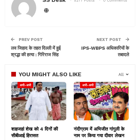
5277 Posts
0 Comments
रहे हैं और पद नहीं छोड़ा है। अब कोर्ट कदम उठाएगा।
ग्रुप डी, ग्रुप सी, कक्षा नौवीं और दसवीं श्रेणी में ऐसे सैकड़ों लोगों
की नियुक्ति हुई है जिन्होंने परीक्षा भी नहीं दी थी।
PREV POST
NEXT POST
लव जिहाद के तहत दिल्ली में हुई
IPS-WBPS अधिकारियों के
श्रद्धा की हत्या : गिरिराज सिंह
तबादले
YOU MIGHT ALSO LIKE
All
अभी-अभी
अभी-अभी
शाहजहां शेख को 4 दिनों की
नंदीग्राम में अभिजीत गांगुली के
सीबीआई हिरासत
नाम पर किया गया दीवार लेखन