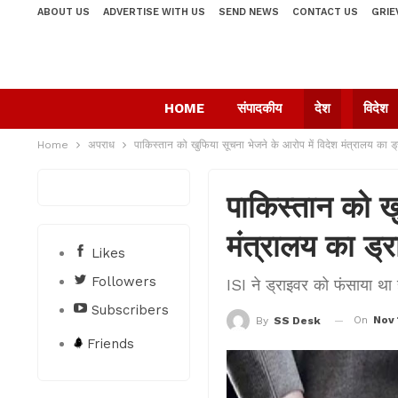
ABOUT US
ADVERTISE WITH US
SEND NEWS
CONTACT US
GRIE
HOME
संपादकीय
देश
विदेश
Home
अपराध
पाकिस्तान को खुफिया सूचना भेजने के आरोप में विदेश मंत्रालय का ड्
पाकिस्तान को खु
मंत्रालय का ड्र
Likes
Followers
ISI ने ड्राइवर को फंसाया था हन
Subscribers
On
Nov 
By
SS Desk
Friends