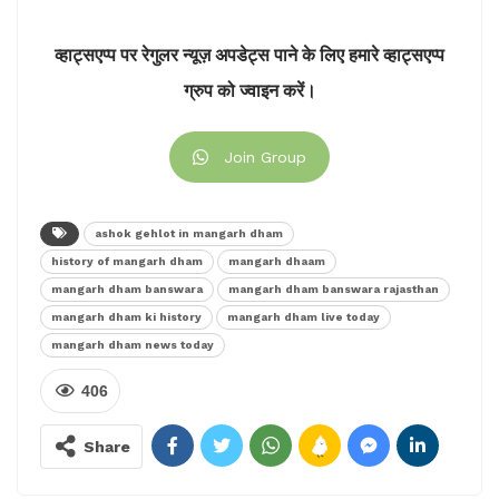
इसके बाद पीएम मोदी ने मंच से लोगों का हाथ हिलाकर अभिवादन
स्वीकार किया। इस अवसर पर मध्यप्रदेश के राज्यपाल मंगूभाई
व्हाट्सएप्प पर रेगुलर न्यूज़ अपडेट्स पाने के लिए हमारे व्हाट्सएप्प
छगनभाई पटेल एवं सीएम शिवराज सिंह चौहान सहित अन्य गणमान्य
ग्रुप को ज्वाइन करें।
लोग मौजूद थे।
इसे भी पढ़ेः
मोरबी पीड़ितों से मंगलवार को मिलेंगे पीएम नरेंद्र मोदी
Join Group
ashok gehlot in mangarh dham
history of mangarh dham
mangarh dhaam
mangarh dham banswara
mangarh dham banswara rajasthan
mangarh dham ki history
mangarh dham live today
mangarh dham news today
406
Share