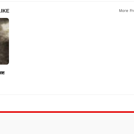
IKE
More Fr
ावश