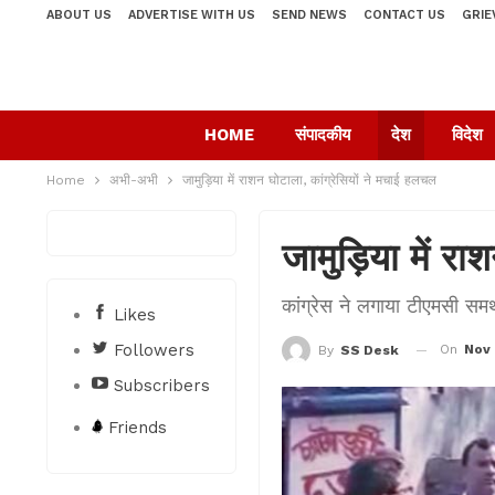
ABOUT US
ADVERTISE WITH US
SEND NEWS
CONTACT US
GRIE
HOME
संपादकीय
देश
विदेश
Home
अभी-अभी
जामुड़िया में राशन घोटाला, कांग्रेसियों ने मचाई हलचल
जामुड़िया में र
कांग्रेस ने लगाया टीएमसी सम
Likes
Followers
On
Nov 
By
SS Desk
Subscribers
Friends