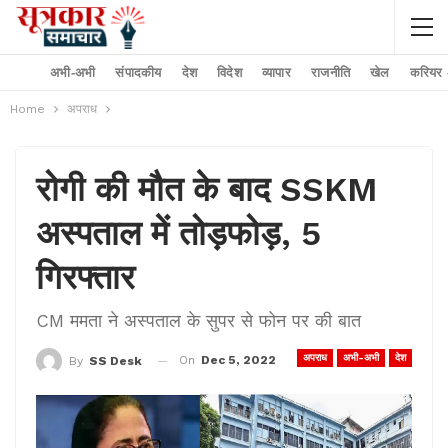
अभी-अभी
संपादकीय
देश
विदेश
व्यापार
राजनीति
खेल
करियर –
Home
अपराध
रोगी की मौत के बाद SSKM
अस्पताल में तोड़फोड़, 5
गिरफ्तार
CM ममता ने अस्पताल के सुपर से फोन पर की बात
अपराध
अभी-अभी
देश
On
Dec 5, 2022
By
SS Desk