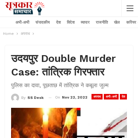
अभी-अभी
संपादकीय
देश
विदेश
व्यापार
राजनीति
खेल
करियर –
Home
अपराध
उदयपुर Double Murder
Case: तांत्रिक गिरफ्तार
पुलिस का दावा, पूछताछ में तांत्रिक ने कबूला जुल्म
अपराध
अभी-अभी
देश
On
Nov 22, 2022
By
SS Desk