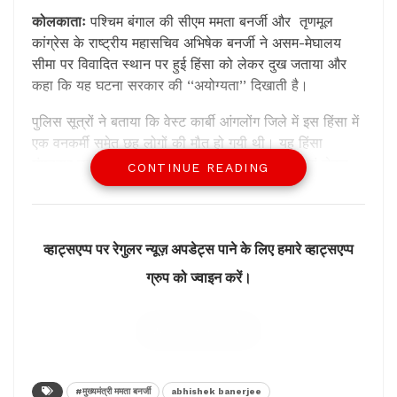
कोलकाताः
पश्चिम बंगाल की सीएम ममता बनर्जी और तृणमूल
कांग्रेस के राष्ट्रीय महासचिव अभिषेक बनर्जी ने असम-मेघालय
सीमा पर विवादित स्थान पर हुई हिंसा को लेकर दुख जताया और
कहा कि यह घटना सरकार की ‘‘अयोग्यता’’ दिखाती है।
पुलिस सूत्रों ने बताया कि वेस्ट कार्बी आंगलोंग जिले में इस हिंसा में
एक वनकर्मी समेत छह लोगों की मौत हो गयी थी। यह हिंसा
मंगलवार तड़के तब हुई जब कथित तौर पर अवैध लकड़ियां लेकर
CONTINUE READING
जा रहे एक ट्रक को असम के वनकर्मियों ने रोका।
व्हाट्सएप्प पर रेगुलर न्यूज़ अपडेट्स पाने के लिए हमारे व्हाट्सएप्प
ग्रुप को ज्वाइन करें।
I am gravely anguished by the
tragic instance of firing at Mukroh,
Join Group
Meghalaya, that claimed lives of 6
people.
#मुख्यमंत्री ममता बनर्जी
abhishek banerjee
I express my heartfelt