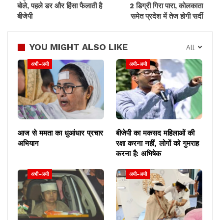
बोले, पहले डर और हिंसा फैलाती है
2 डिग्री गिरा पारा, कोलकाता
बीजेपी
समेत प्रदेश में तेज होगी सर्दी
I am shocked and deeply
YOU MIGHT ALSO LIKE
All
saddened by the extremely
unfortunate firing incident at
अभी-अभी
अभी-अभी
Mukroh, Meghalaya which took
away lives of 5 innocent civilians
and a forest guard from Assam.
My thoughts and prayers are with
their families in these difficult
आज से ममता का धुआंधार प्रचार
बीजेपी का मकसद महिलाओं की
times. (1/2)
अभियान
रक्षा करना नहीं, लोगों को गुमराह
करना है: अभिषेक
— Abhishek Banerjee
(@abhishekaitc)
November 22, 2022
अभी-अभी
अभी-अभी