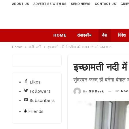
ABOUT US
ADVERTISE WITH US
SEND NEWS
CONTACT US
GRIE
HOME
संपादकीय
देश
विदेश
Home
अभी-अभी
इच्छामती नदी में स्टीमर की कमान संभाली CM ममता
इच्छामती नदी म
सुंदरवन जल्द ही बनेगा बंगाल 
Likes
Followers
On
Nov 
By
SS Desk
Subscribers
Friends