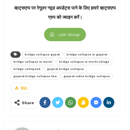
व्हाट्सएप्प पर रेगुलर न्यूज़ अपडेट्स पाने के लिए हमारे व्हाट्सएप्प
ग्रुप को ज्वाइन करें।
I am deeply concerned about the
Join Group
tragic bridge collapse in Morbi,
Gujarat, that has cost several
innocent lives and left many
bridge collapse gujrat
bridge collapse in gujarat
trapped.
bridge collapse in morbi
bridge collapse in morbi village
My deep condolences to the
bridge collapsed
gujarat bridge collapse
families and friends of the
gujarat bridge collapse live
gujarat cable bridge collapse
deceased. I pray that the injured
551
have a speedy recovery.
— Mamata Banerjee
Share
(@MamataOfficial)
October 30,
2022