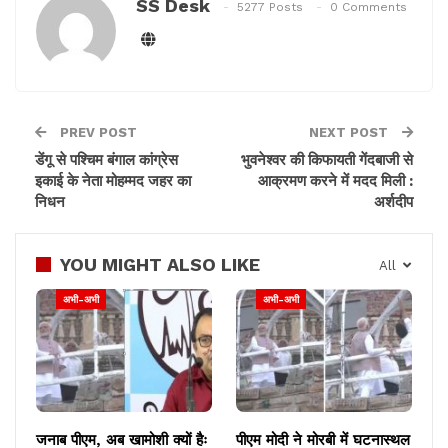
SS Desk
5277 Posts
0 Comments
उल्लेखनीय है कि गुजरात के मोरबी पुल हादसे में सोमवार को मृतकों
की संख्या बढ़कर 141 पहुंच गई। मृतकों में महिलाओं और बुजुर्गों की
संख्या भी ज्यादा है। 170 लोग रेस्क्यू किए गए हैं। यह हासदा
रविवार की शाम 6.30 बजे हुआ।
PREV POST
NEXT POST
डेंगू से पश्चिम बंगाल कांग्रेस
भुवनेश्वर की किफायती गेंदबाजी से
इकाई के नेता मोहम्मद जहर का
आक्रमण करने में मदद मिली :
निधन
अर्शदीप
YOU MIGHT ALSO LIKE
All
अभी-अभी
अभी-अभी
जनाब पीएम, अब खामोशी क्यों हैः
पीएम मोदी ने मोरबी में घटनास्थल