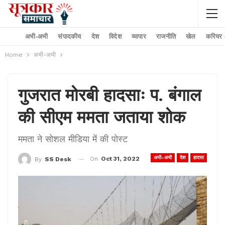
अभी-अभी
संपादकीय
देश
विदेश
व्यापार
राजनीति
खेल
करियर –
Home
अभी-अभी
गुजरात मोरबी हादसाः प. बंगाल
की सीएम ममता जताया शोक
ममता ने सोशल मीडिया में की पोस्ट
अभी-अभी
देश
हादसा
On
Oct 31, 2022
By
SS Desk