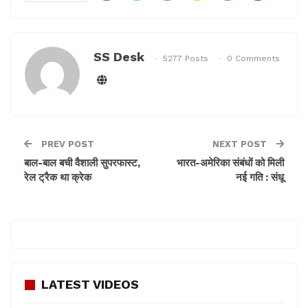
बाघिन हो।
आपकी आवाज वाकई बहुत अच्छी है। सिंगिंग रियलिटी शो को नेहा
SS Desk
कक्कड़, हिमेश रेशमिया और विशाल ददलानी जज कर रहे हैं। यह
5277 Posts
0 Comments
सोनी एंटरटेनमेंट टेलीविजन पर प्रसारित होता है।
इसे भी पढ़ेः
‘सलाम वेंकी’ का नया पोस्टर जारी
PREV POST
NEXT POST
बाल-बाल बची वैशाली सुपरफास्ट,
भारत-अमेरिका संबंधों को मिली
रेल ट्रैक था क्रेक
नई गति : संधू
LATEST VIDEOS